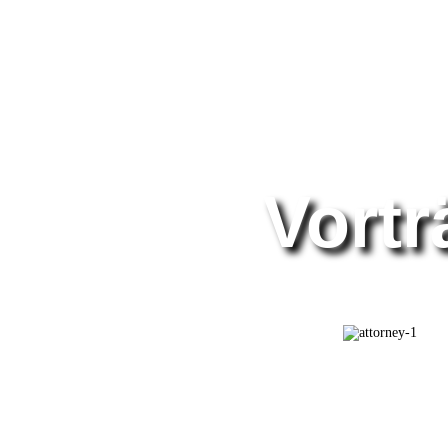
Vortr
Ausgewählte Vorträge von Axel Klitzke 
alte Hochkulturen, kosmische Ordnung u
Zahl und Sym